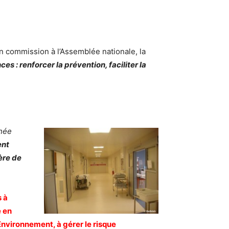
n commission à l’Assemblée nationale, la
es : renforcer la prévention, faciliter la
chée
ent
ère de
 à
e en
Environnement, à gérer le risque