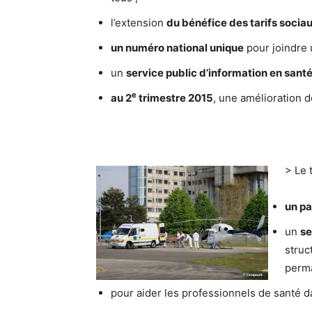
l’extension
du bénéfice des tarifs socia
un numéro national unique
pour joindre u
un
service public d’information en sant
e
au 2
trimestre 2015
, une amélioration d
> Le 
un pa
un
se
struc
perma
pour aider les professionnels de santé d