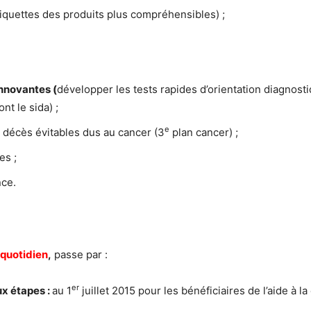
iquettes des produits plus compréhensibles) ;
innovantes (
développer les tests rapides d’orientation diagnost
t le sida) ;
e
e décès évitables dus au cancer (3
plan cancer) ;
es ;
nce.
u quotidien
,
passe par :
er
x étapes :
au 1
juillet 2015 pour les bénéficiaires de l’aide à