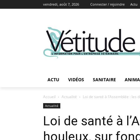
vendredi, août 7, 2026
Connecter / rejoindre
Actu
ACTU
VIDÉOS
SANITAIRE
ANIMA
Accueil
Actualité
Loi de santé à l’Assemblée : les
Actualité
Loi de santé à l
houleux, sur fon