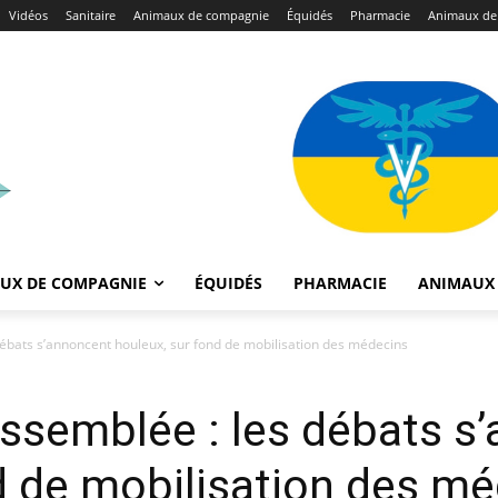
Vidéos
Sanitaire
Animaux de compagnie
Équidés
Pharmacie
Animaux de
UX DE COMPAGNIE
ÉQUIDÉS
PHARMACIE
ANIMAUX 
 débats s’annoncent houleux, sur fond de mobilisation des médecins
’Assemblée : les débats s
d de mobilisation des m