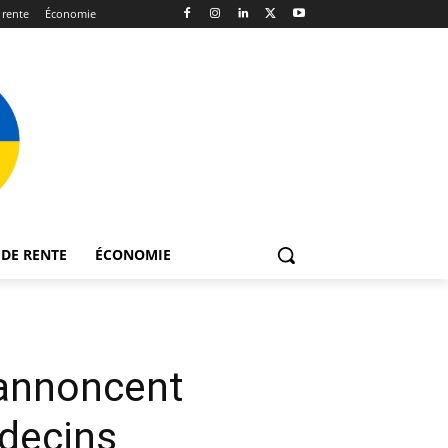
 rente
Économie
DE RENTE
ÉCONOMIE
’annoncent
édecins