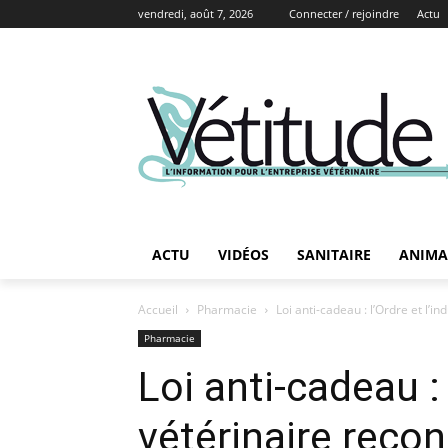
vendredi, août 7, 2026
Connecter / rejoindre
Actu
ACTU
VIDÉOS
SANITAIRE
ANIMA
Accueil
Pharmacie
Loi anti-cadeau : l’Ordre et l’
Pharmacie
Loi anti-cadeau :
vétérinaire reco