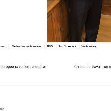
ment
Ordre des vétérinaires
SIMV
Sun Shine Act
Vétérinaire
s européens veulent encadrer
Chiens de travail : un
ires