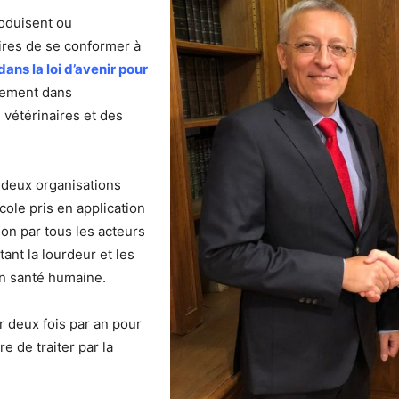
oduisent ou
res de se conformer à
ns la loi d’avenir pour
gement dans
s vétérinaires et des
x deux organisations
cole pris en application
ion par tous les acteurs
tant la lourdeur et les
en santé humaine.
ir deux fois par an pour
re de traiter par la