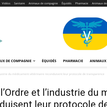
Vidéos
Sanitaire
Animaux de compagnie
Équidés
Pharmacie
Animaux de
UX DE COMPAGNIE
ÉQUIDÉS
PHARMACIE
ANIMAUX 
industrie du médicament vétérinaire reconduisent leur protocole de transparence
 l’Ordre et l’industrie d
nduisent leur protocole 