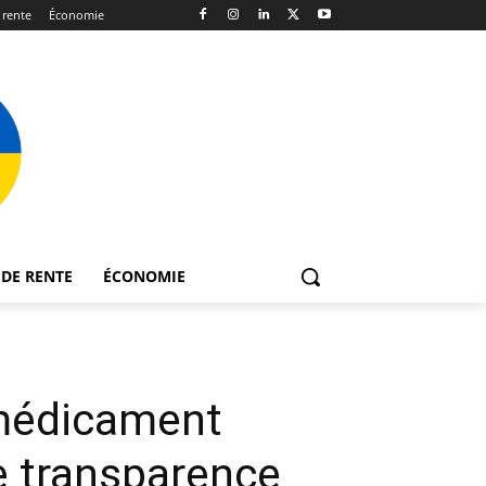
 rente
Économie
DE RENTE
ÉCONOMIE
u médicament
de transparence