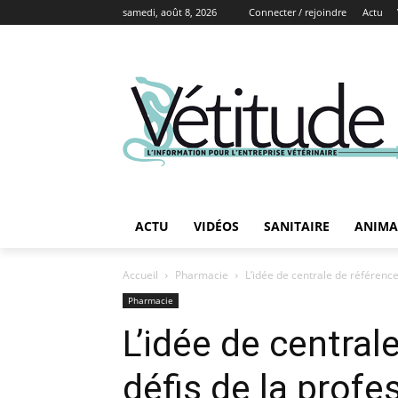
samedi, août 8, 2026
Connecter / rejoindre
Actu
ACTU
VIDÉOS
SANITAIRE
ANIMA
Accueil
Pharmacie
L’idée de centrale de référenc
Pharmacie
L’idée de centra
défis de la profe