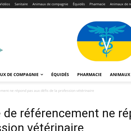
Vidéos
Sanitaire
Animaux de compagnie
Équidés
Pharmacie
Animaux de r
UX DE COMPAGNIE
ÉQUIDÉS
PHARMACIE
ANIMAUX 
ement ne répond pas aux défis de la profession vétérinaire
le de référencement ne r
ssion vétérinaire