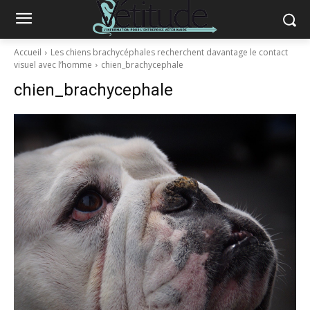
Accueil
Les chiens brachycéphales recherchent davantage le contact
visuel avec l’homme
chien_brachycephale
chien_brachycephale