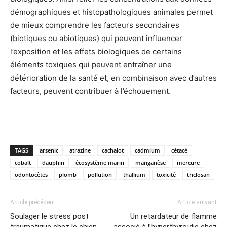
démographiques et histopathologiques animales permet
de mieux comprendre les facteurs secondaires
(biotiques ou abiotiques) qui peuvent influencer
l’exposition et les effets biologiques de certains
éléments toxiques qui peuvent entraîner une
détérioration de la santé et, en combinaison avec d’autres
facteurs, peuvent contribuer à l’échouement.
TAGS
arsenic
atrazine
cachalot
cadmium
cétacé
cobalt
dauphin
écosystème marin
manganèse
mercure
odontocètes
plomb
pollution
thallium
toxicité
triclosan
Article précédent
Article suivant
Soulager le stress post
Un retardateur de flamme