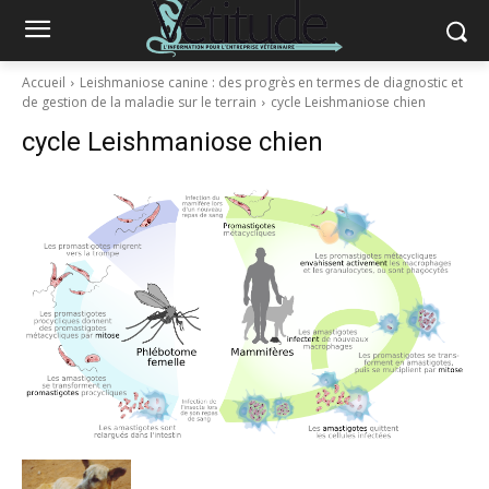
Accueil
Leishmaniose canine : des progrès en termes de diagnostic et
de gestion de la maladie sur le terrain
cycle Leishmaniose chien
cycle Leishmaniose chien