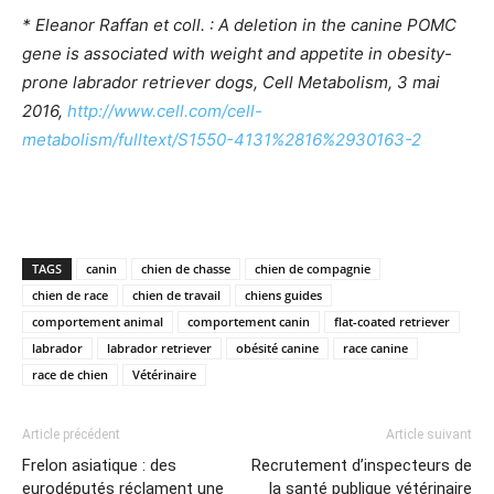
* Eleanor Raffan et coll. : A deletion in the canine POMC
gene is associated with weight and appetite in obesity-
prone labrador retriever dogs, Cell Metabolism, 3 mai
2016,
http://www.cell.com/cell-
metabolism/fulltext/S1550-4131%2816%2930163-2
TAGS
canin
chien de chasse
chien de compagnie
chien de race
chien de travail
chiens guides
comportement animal
comportement canin
flat-coated retriever
labrador
labrador retriever
obésité canine
race canine
race de chien
Vétérinaire
Article précédent
Article suivant
Frelon asiatique : des
Recrutement d’inspecteurs de
eurodéputés réclament une
la santé publique vétérinaire