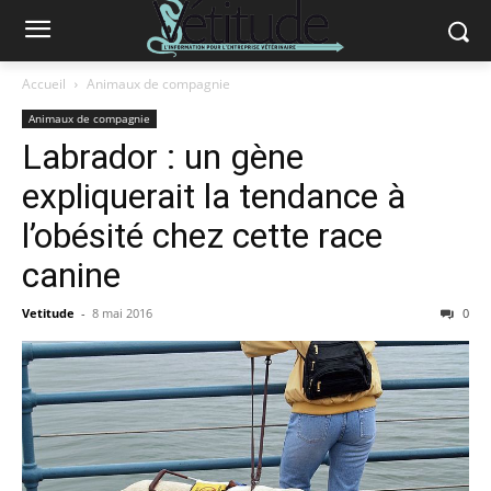
Accueil
Animaux de compagnie
Animaux de compagnie
Labrador : un gène
expliquerait la tendance à
l’obésité chez cette race
canine
Vetitude
-
8 mai 2016
0