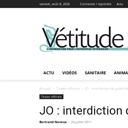
samedi, août 8, 2026
Connecter / rejoindre
Actu
ACTU
VIDÉOS
SANITAIRE
ANIMA
Accueil
Textes officiels
JO : interdiction de publici
Textes officiels
JO : interdiction
Bertrand Neveux
-
24 juillet 2011