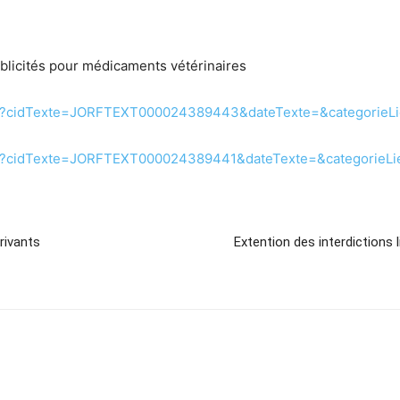
ublicités pour médicaments vétérinaires
te.do?cidTexte=JORFTEXT000024389443&dateTexte=&categorieL
te.do?cidTexte=JORFTEXT000024389441&dateTexte=&categorieLi
érivants
Extention des interdictions 