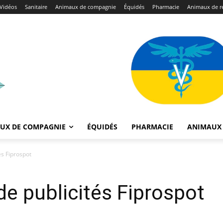
Vidéos
Sanitaire
Animaux de compagnie
Équidés
Pharmacie
Animaux de r
UX DE COMPAGNIE
ÉQUIDÉS
PHARMACIE
ANIMAUX 
tés Fiprospot
 de publicités Fiprospot