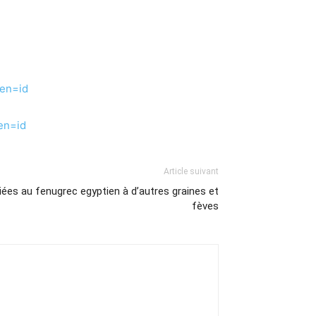
ien=id
en=id
Article suivant
liées au fenugrec egyptien à d’autres graines et
fèves