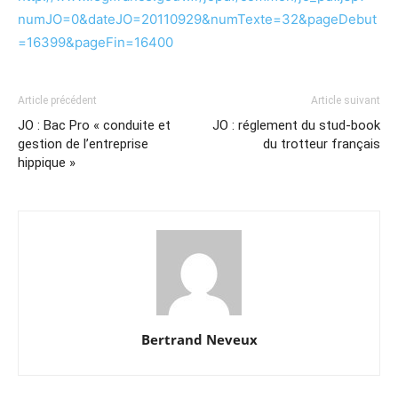
numJO=0&dateJO=20110929&numTexte=32&pageDebut
=16399&pageFin=16400
Article précédent
Article suivant
JO : Bac Pro « conduite et
JO : réglement du stud-book
gestion de l’entreprise
du trotteur français
hippique »
Bertrand Neveux