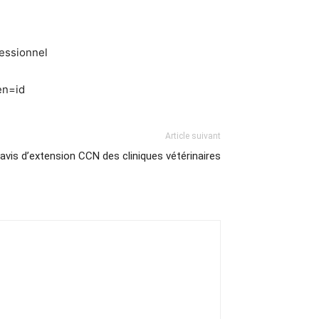
fessionnel
en=id
Article suivant
 avis d’extension CCN des cliniques vétérinaires