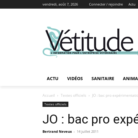
vendredi, août 7, 2026
Connecter / rejoindre
Actu
ACTU
VIDÉOS
SANITAIRE
ANIMA
Accueil
Textes officiels
JO : bac pro expérimentati
Textes officiels
JO : bac pro exp
Bertrand Neveux
-
14 juillet 2011