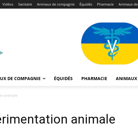
Vidéos
Sanitaire
Animaux de compagnie
Équidés
Pharmacie
Animaux de
UX DE COMPAGNIE
ÉQUIDÉS
PHARMACIE
ANIMAUX 
on animale
érimentation animale