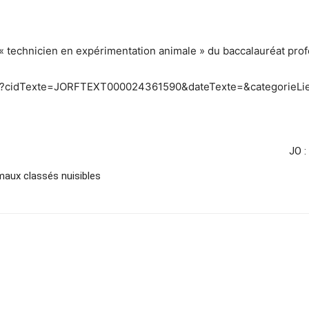
ité « technicien en expérimentation animale » du baccalauréat pro
te.do?cidTexte=JORFTEXT000024361590&dateTexte=&categorieLi
JO :
imaux classés nuisibles