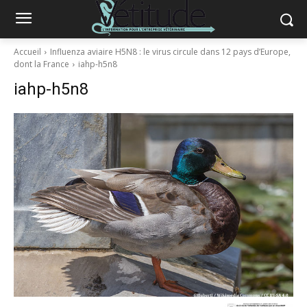
Accueil
Influenza aviaire H5N8 : le virus circule dans 12 pays d’Europe,
dont la France
iahp-h5n8
iahp-h5n8