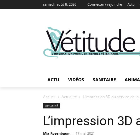
samedi, août 8, 2026
Connecter / rejoindre
Actu
ACTU
VIDÉOS
SANITAIRE
ANIMA
Accueil
Actualité
L’impression 3D au service de la
Actualité
L’impression 3D 
Mia Rozenbaum
-
17 mai 2021