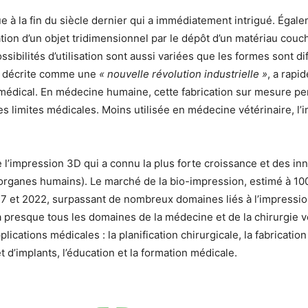
 à la fin du siècle dernier qui a immédiatement intrigué. Égal
cation d’un objet tridimensionnel par le dépôt d’un matériau co
sibilités d’utilisation sont aussi variées que les formes sont di
és, décrite comme une
« nouvelle révolution industrielle »
, a rapi
médical. En médecine humaine, cette fabrication sur mesure per
es limites médicales. Moins utilisée en médecine vétérinaire, l
l’impression 3D qui a connu la plus forte croissance et des in
rganes humains). Le marché de la bio-impression, estimé à 100 
 et 2022, surpassant de nombreux domaines liés à l’impression 
à presque tous les domaines de la médecine et de la chirurgie v
cations médicales : la planification chirurgicale, la fabrication
 d’implants, l’éducation et la formation médicale.