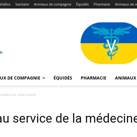
Vidéos
Sanitaire
Animaux de compagnie
Équidés
Pharmacie
Animaux de r
UX DE COMPAGNIE
ÉQUIDÉS
PHARMACIE
ANIMAUX 
 médecine vétérinaire
au service de la médecine