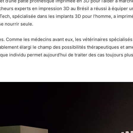
uet d’une patte prothétique imprimée en 3D pour l’aider à mar
rcheurs experts en impression 3D au Brésil a réussi à équiper un
Tech, spécialisée dans les implants 3D pour l’homme, a imprim
e nourrir seule.
es. Comme les médecins avant eux, les vétérinaires spécialisés
ablement élargi le champ des possibilités thérapeutiques et am
que individu permet aujourd’hui de traiter des cas toujours pl