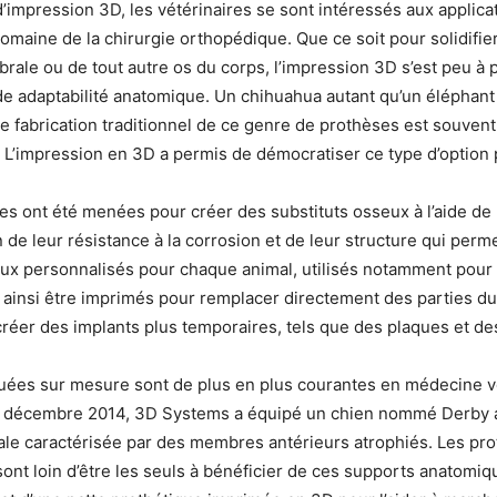
’impression 3D, les vétérinaires se sont intéressés aux applic
domaine de la chirurgie orthopédique. Que ce soit pour solidifie
rale ou de tout autre os du corps, l’impression 3D s’est peu à
de adaptabilité anatomique. Un chihuahua autant qu’un éléphant
fabrication traditionnel de ce genre de prothèses est souvent 
 L’impression en 3D a permis de démocratiser ce type d’option 
s ont été menées pour créer des substituts osseux à l’aide de
n de leur résistance à la corrosion et de leur structure qui pe
ux personnalisés pour chaque animal, utilisés notamment pour
 ainsi être imprimés pour remplacer directement des parties du
créer des implants plus temporaires, tels que des plaques et de
ées sur mesure sont de plus en plus courantes en médecine v
 décembre 2014, 3D Systems a équipé un chien nommé Derby a
tale caractérisée par des membres antérieurs atrophiés. Les pr
ont loin d’être les seuls à bénéficier de ces supports anatomi