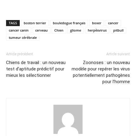
TAGS
boston terrier
bouledogue français
boxer
cancer
cancer canin
cerveau
Chien
gliome
herpèsvirus
pitbull
tumeur cérébrale
Article précédent
Article suivant
Chiens de travail : un nouveau
Zoonoses : un nouveau
test d’aptitude prédictif pour
modèle pour repérer les virus
mieux les sélectionner
potentiellement pathogènes
pour l’homme