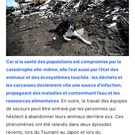
Car si la santé des populations est compromise par la
catastrophe elle-même, elle l’est aussi par l’état des
animaux et des écosystèmes touchés : les déchets et
les carcasses deviennent vite une source d’infection,
propageant des maladies et contaminant l’eau et les
ressources alimentaires.
En outre, le travail des équipes
de secours peut être entravé par les personnes qui
hésitent à abandonner leurs animaux derrière eux. Ces
phénomènes ont été relevés dans deux épisodes
récents, lors du Tsunami au Japon et lors du