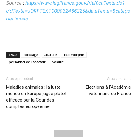
Source
:
https://www.legifrance.gouv.fr/affichTexte.do?
cidTexte=JORFTEXT000032466225&dateTexte=&catego
rieLien=id
TAGS
abattage
abattoir
lagomorphe
personnel de l'abattoir
volaille
Article précédent
Article suivant
Maladies animales : la lutte
Elections à l’Académie
menée en Europe jugée plutôt
vétérinaire de France
efficace par la Cour des
comptes européenne