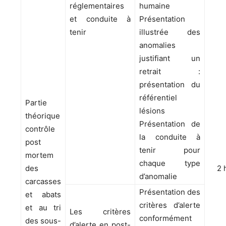
réglementaires
humaine
et conduite à
Présentation
tenir
illustrée des
anomalies
justifiant un
retrait :
présentation du
référentiel
Partie
lésions
théorique
Présentation de
contrôle
la conduite à
post
tenir pour
mortem
chaque type
des
2 
d’anomalie
carcasses
Présentation des
et abats
critères d’alerte
et au tri
Les critères
conformément
des sous-
d’alerte en post-