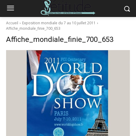
Accueil
Exposition mondiale du 7 au 10 juillet 2011
Affiche_mondiale_finie_700_653
Affiche_mondiale_finie_700_653