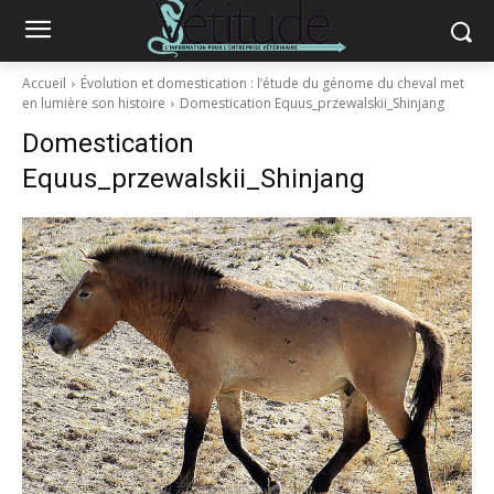
Accueil
Évolution et domestication : l’étude du génome du cheval met
en lumière son histoire
Domestication Equus_przewalskii_Shinjang
Domestication
Equus_przewalskii_Shinjang