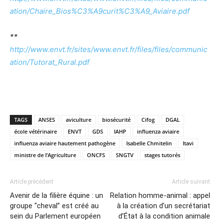
ation/Chaire_Bios%C3%A9curit%C3%A9_Aviaire.pdf
**
http://www.envt.fr/sites/www.envt.fr/files/files/communic
ation/Tutorat_Rural.pdf
TAGS
ANSES
aviculture
biosécurité
Cifog
DGAL
école vétérinaire
ENVT
GDS
IAHP
influenza aviaire
influenza aviaire hautement pathogène
Isabelle Chmitelin
Itavi
ministre de l’Agriculture
ONCFS
SNGTV
stages tutorés
Article précédent
Article suivant
Avenir de la filière équine : un
Relation homme-animal : appel
groupe “cheval” est créé au
à la création d’un secrétariat
sein du Parlement européen
d’État à la condition animale