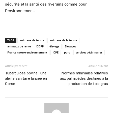
sécurité et la santé des riverains comme pour
l’environnement.
TAGS
animaux de ferme
animaux de la ferme
animaux de rente
DDPP
élevage
Élevages
France nature environnement
ICPE
porc
services vétérinaires
Article précédent
Article suivant
Tuberculose bovine : une
Normes minimales relatives
alerte sanitaire lancée en
aux palmipèdes destinés à la
Corse
production de foie gras