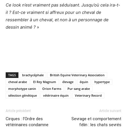
Ce look n’est vraiment pas séduisant
.
Jusqu’où cela ira-t-
il ? Est-ce vraiment si affreux pour un cheval de
ressembler à un cheval, et non à un personnage de
dessin animé ?
»
TAGS
brachycéphale
British Equine Veterinary Association
cheval arabe
El Rey Magnum
élevage
équin
hypertype
morphotype canin
Orion Farms
Pur sang arabe
sélection génétique
vétérinaire équin
Veterinary Record
Article précédent
Article suivant
Cirques : l’Ordre des
Sevrage et comportement
vétérinaires condamne
félin : les chats sevrés