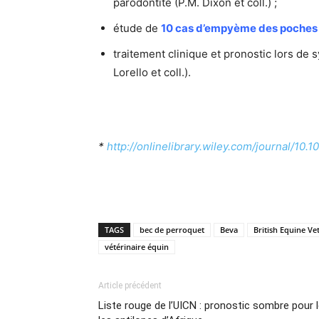
parodontite (P.M. Dixon et coll.) ;
étude de
10 cas d’empyème des poches 
traitement clinique et pronostic lors d
Lorello et coll.).
*
http://onlinelibrary.wiley.com/journal/1
TAGS
bec de perroquet
Beva
British Equine Ve
vétérinaire équin
Article précédent
Liste rouge de l’UICN : pronostic sombre pour l