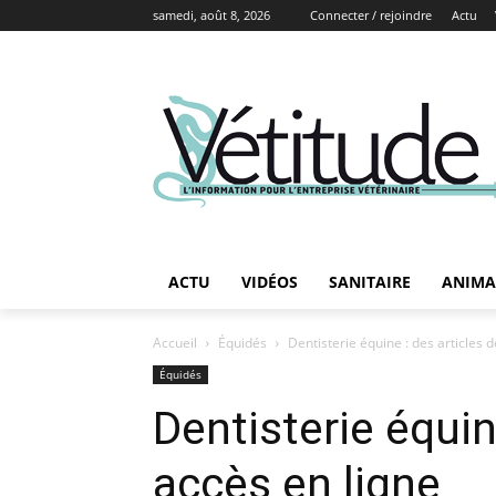
samedi, août 8, 2026
Connecter / rejoindre
Actu
ACTU
VIDÉOS
SANITAIRE
ANIMA
Accueil
Équidés
Dentisterie équine : des articles 
Équidés
Dentisterie équin
accès en ligne