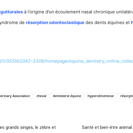
gutturales
à l’origine d’un écoulement nasal chronique unilatéral
e syndrome de
résorption odontoclastique
des dents équines et
0.1001/(ISSN)2042-3306/homepage/equine_dentistry_online_colle
terinary Association
cheval
dentisterie équine
hypercémentose
résorpt
es grands singes, le zèbre et
Santé et bien-être animal 