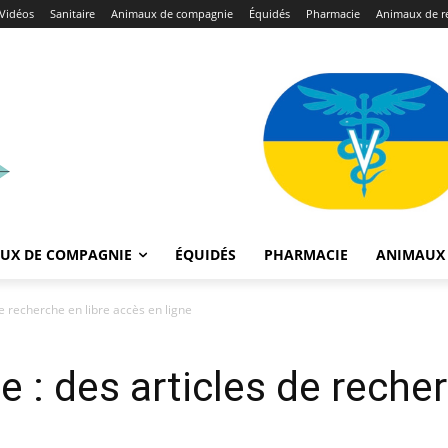
Vidéos
Sanitaire
Animaux de compagnie
Équidés
Pharmacie
Animaux de r
UX DE COMPAGNIE
ÉQUIDÉS
PHARMACIE
ANIMAUX 
de recherche en libre accès en ligne
e : des articles de recher