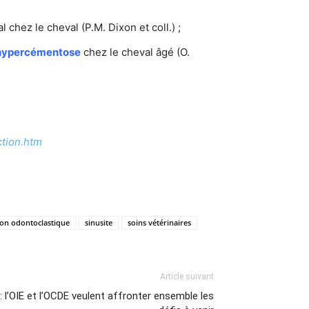
 chez le cheval (P.M. Dixon et coll.) ;
hypercémentose
chez le cheval âgé (O.
ction.htm
ion odontoclastique
sinusite
soins vétérinaires
Article suivant
: l’OIE et l’OCDE veulent affronter ensemble les