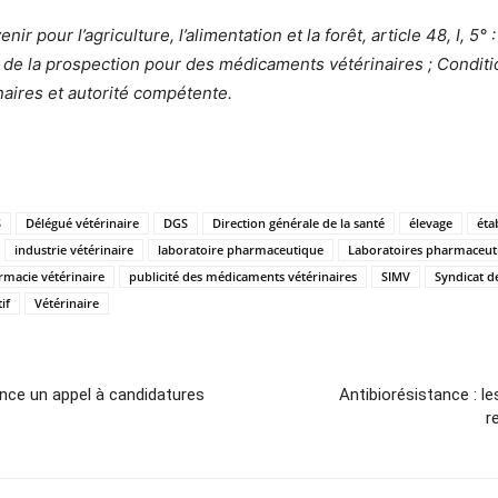
ir pour l’agriculture, l’alimentation et la forêt, article 48, I, 5
u de la prospection pour des médicaments vétérinaires ; Condit
naires et autorité compétente.
S
Délégué vétérinaire
DGS
Direction générale de la santé
élevage
éta
industrie vétérinaire
laboratoire pharmaceutique
Laboratoires pharmaceut
rmacie vétérinaire
publicité des médicaments vétérinaires
SIMV
Syndicat de
if
Vétérinaire
ance un appel à candidatures
Antibiorésistance : l
r