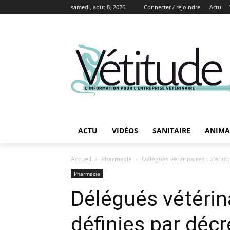
samedi, août 8, 2026
Connecter / rejoindre
Actu
ACTU
VIDÉOS
SANITAIRE
ANIMA
Accueil
Pharmacie
Délégués vétérinaires : bientôt
Pharmacie
Délégués vétérina
définies par décr