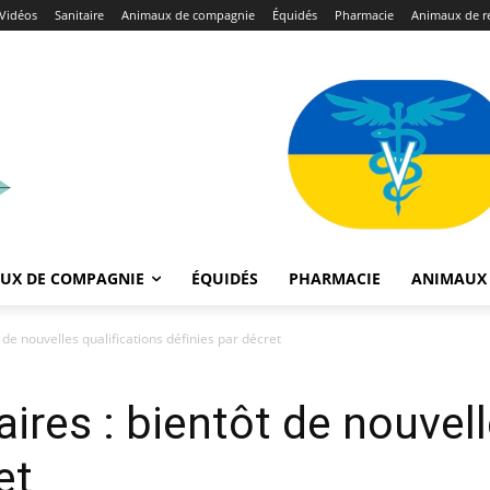
Vidéos
Sanitaire
Animaux de compagnie
Équidés
Pharmacie
Animaux de r
UX DE COMPAGNIE
ÉQUIDÉS
PHARMACIE
ANIMAUX 
 de nouvelles qualifications définies par décret
ires : bientôt de nouvell
et