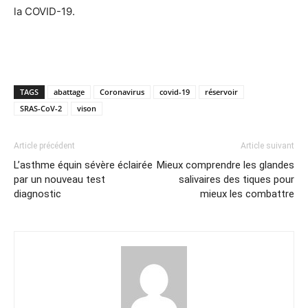
la COVID-19.
TAGS
abattage
Coronavirus
covid-19
réservoir
SRAS-CoV-2
vison
Article précédent
Article suivant
L’asthme équin sévère éclairée
Mieux comprendre les glandes
par un nouveau test
salivaires des tiques pour
diagnostic
mieux les combattre