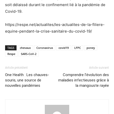
soit délaissé durant le confinement lié à la pandémie de
Covid-19.
https://respe.net/actualites/les-actualites-de-la-filiere-
equine-pendant-la-crise-sanitaire-du-covid-19/
TAGS
chevaux
Coronavirus
covid19
LFPC
poney
Respe
SARS-CoV-2
Article précédent
Article suivant
One Health : Les chauves-
Comprendre l’évolution des
souris, une source de
maladies infectieuses grâce à
nouvelles pandémies
la mangouste rayée