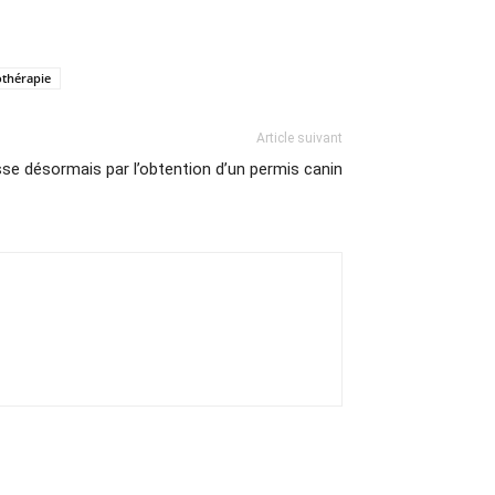
othérapie
Article suivant
asse désormais par l’obtention d’un permis canin