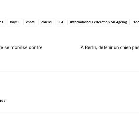
es
Bayer
chats
chiens
IFA
International Federation on Ageing
zo
re se mobilise contre
À Berlin, détenir un chien p
ires