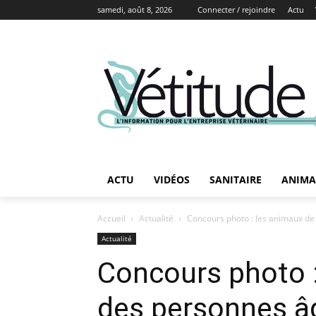
samedi, août 8, 2026
Connecter / rejoindre
Actu
ACTU
VIDÉOS
SANITAIRE
ANIMA
Accueil
Actualité
Concours photo : les animaux de
Actualité
Concours photo :
des personnes â