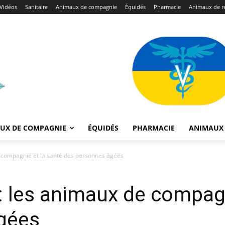
Vidéos
Sanitaire
Animaux de compagnie
Équidés
Pharmacie
Animaux de r
UX DE COMPAGNIE
ÉQUIDÉS
PHARMACIE
ANIMAUX 
 compagnie et la santé des personnes âgées
 les animaux de compagn
gées