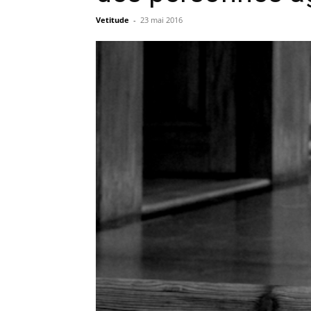
Vetitude
-
23 mai 2016