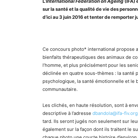
L’
International Federation on Ageing
(IFA) 
sur la santé et la qualité de vie des per
d’ici au 3 juin 2016 et tenter de remporter j
Ce concours photo* international propose ain
bienfaits thérapeutiques des animaux de c
l’homme, et plus précisément pour les seni
déclinée en quatre sous-thèmes : la santé p
psychologique, la santé émotionnelle et le b
communautaire.
Les clichés, en haute résolution, sont à en
descriptive à l’adresse
dbandola@ifa-fiv.org
tard. Ils seront jugés non seulement sur le
également sur la façon dont ils traitent le su
chaque photo une courte histoire d’environ