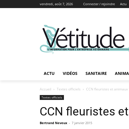
vendredi, août 7, 2026
Connecter / rejoindre
Actu
ACTU
VIDÉOS
SANITAIRE
ANIMA
Accueil
Textes officiels
CCN fleuristes et animaux 
Textes officiels
CCN fleuristes e
Bertrand Neveux
-
7 janvier 2015