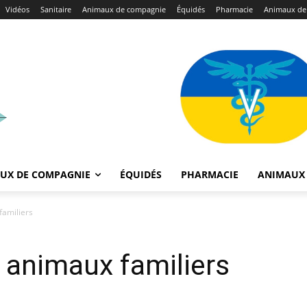
Vidéos
Sanitaire
Animaux de compagnie
Équidés
Pharmacie
Animaux de
UX DE COMPAGNIE
ÉQUIDÉS
PHARMACIE
ANIMAUX 
familiers
t animaux familiers