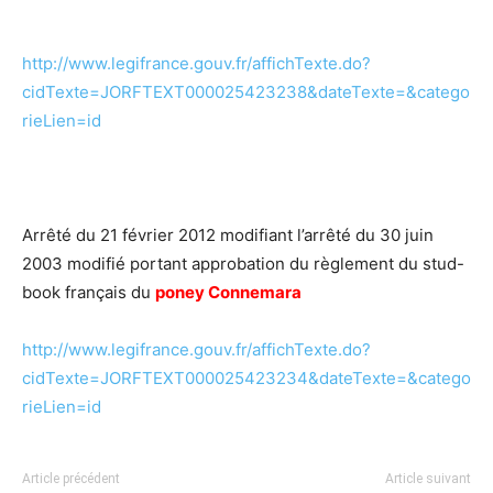
http://www.legifrance.gouv.fr/affichTexte.do?
cidTexte=JORFTEXT000025423238&dateTexte=&catego
rieLien=id
Arrêté du 21 février 2012 modifiant l’arrêté du 30 juin
2003 modifié portant approbation du règlement du stud-
book français du
poney Connemara
http://www.legifrance.gouv.fr/affichTexte.do?
cidTexte=JORFTEXT000025423234&dateTexte=&catego
rieLien=id
Article précédent
Article suivant