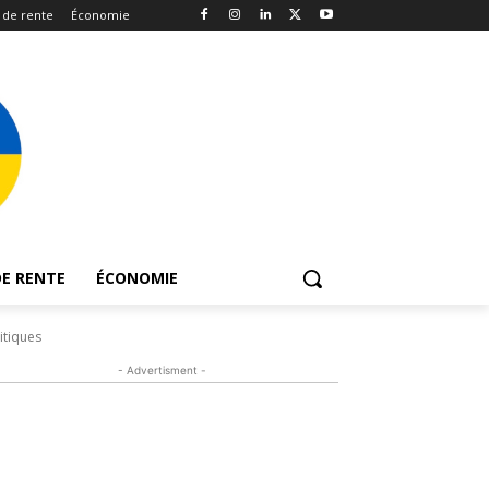
 de rente
Économie
E RENTE
ÉCONOMIE
itiques
- Advertisment -