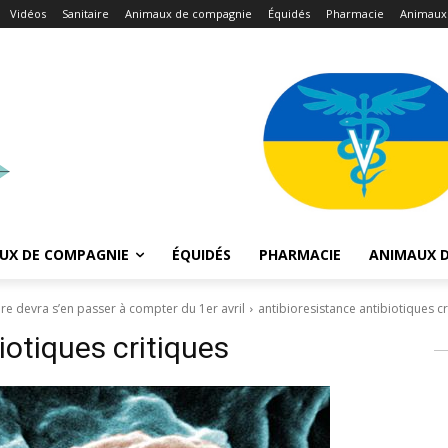
Vidéos
Sanitaire
Animaux de compagnie
Équidés
Pharmacie
Animaux
UX DE COMPAGNIE
ÉQUIDÉS
PHARMACIE
ANIMAUX D
ire devra s’en passer à compter du 1er avril
antibioresistance antibiotiques cr
iotiques critiques