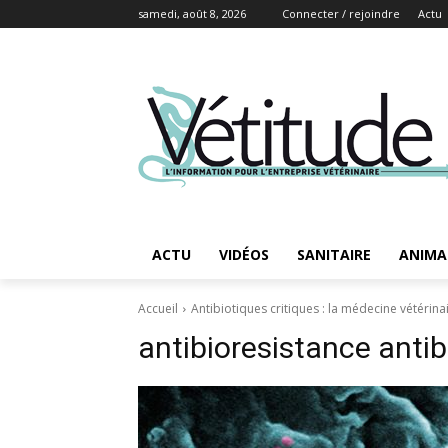
samedi, août 8, 2026
Connecter / rejoindre
Actu
ACTU
VIDÉOS
SANITAIRE
ANIMA
Accueil
Antibiotiques critiques : la médecine vétérina
antibioresistance antib