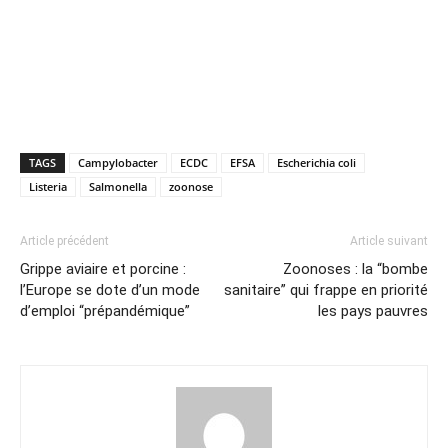
TAGS
Campylobacter
ECDC
EFSA
Escherichia coli
Listeria
Salmonella
zoonose
Article précédent
Article suivant
Grippe aviaire et porcine :
Zoonoses : la “bombe
l’Europe se dote d’un mode
sanitaire” qui frappe en priorité
d’emploi “prépandémique”
les pays pauvres