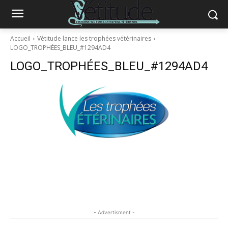
Accueil
Vétitude lance les trophées vétérinaires
LOGO_TROPHÉES_BLEU_#1294AD4
LOGO_TROPHÉES_BLEU_#1294AD4
- Advertisment -