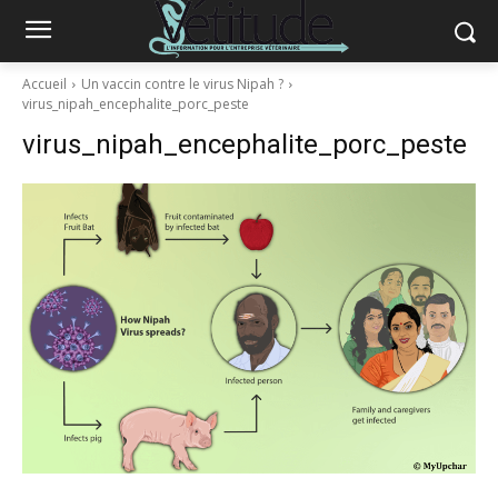
Accueil
Un vaccin contre le virus Nipah ?
virus_nipah_encephalite_porc_peste
virus_nipah_encephalite_porc_peste