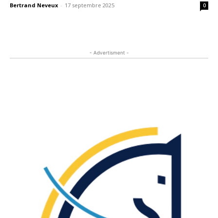
Bertrand Neveux
-
17 septembre 2025
0
- Advertisment -