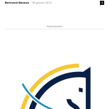
Bertrand Neveux
-
30 janvier 2015
0
- Advertisment -