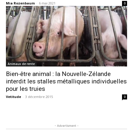
Mia Rozenbaum
-
6 mai 2021
0
Animaux de rente
Bien-être animal : la Nouvelle-Zélande
interdit les stalles métalliques individuelles
pour les truies
Vetitude
-
3 décembre 2015
0
- Advertisment -