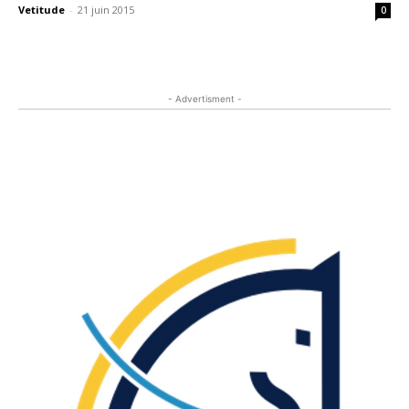
Vetitude
-
21 juin 2015
0
- Advertisment -