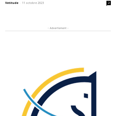
Vetitude
-
11 octobre 2023
2
- Advertisment -