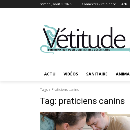
samedi, août 8, 2026
Connecter / rejoindre
Actu
ACTU
VIDÉOS
SANITAIRE
ANIMA
Tags
Praticiens canins
Tag:
praticiens canins