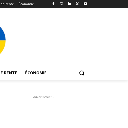
 de rente
Économie
E RENTE
ÉCONOMIE
- Advertisment -