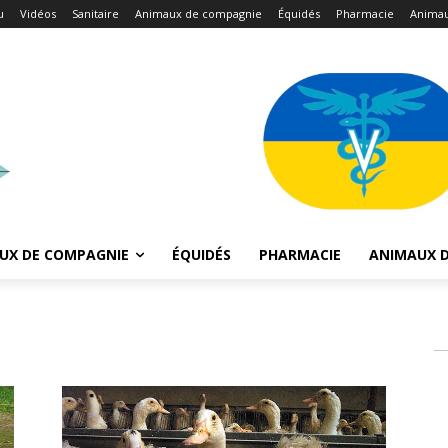
u
Vidéos
Sanitaire
Animaux de compagnie
Équidés
Pharmacie
Animau
UX DE COMPAGNIE
ÉQUIDÉS
PHARMACIE
ANIMAUX D