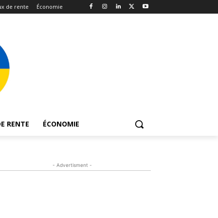
x de rente
Économie
E RENTE
ÉCONOMIE
- Advertisment -