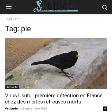
Tags
Pie
Tag:
pie
Actualité
Virus Usutu : première détection en France
chez des merles retrouvés morts
Vetitude
-
25 septembre 2015
0