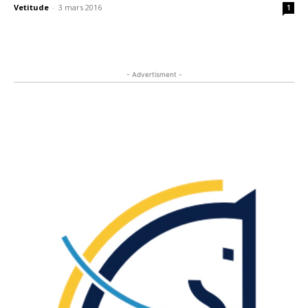
Vetitude
-
3 mars 2016
1
- Advertisment -