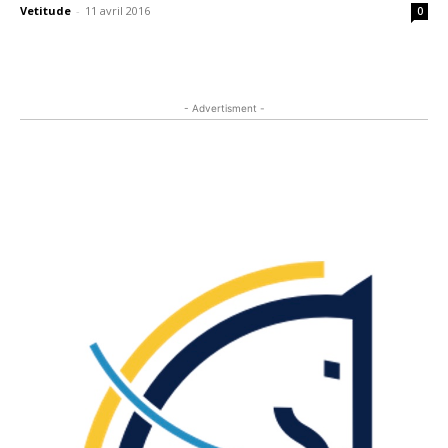
Vetitude
-
11 avril 2016
0
- Advertisment -