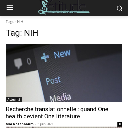
Tags
NIH
Tag:
NIH
Actualité
Recherche translationnelle : quand One
health devient One literature
Mia Rozenbaum
-
2 juin 2021
0