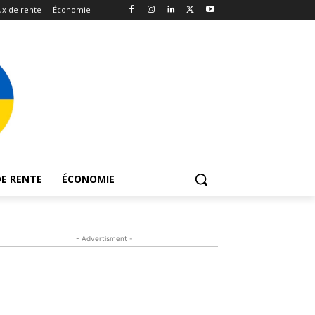
x de rente
Économie
E RENTE
ÉCONOMIE
- Advertisment -