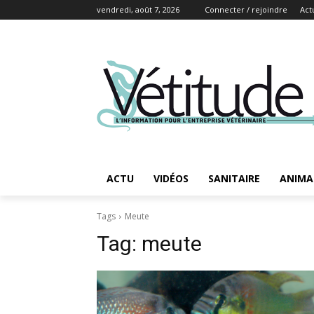
vendredi, août 7, 2026
Connecter / rejoindre
Act
ACTU
VIDÉOS
SANITAIRE
ANIMA
Tags
Meute
Tag:
meute