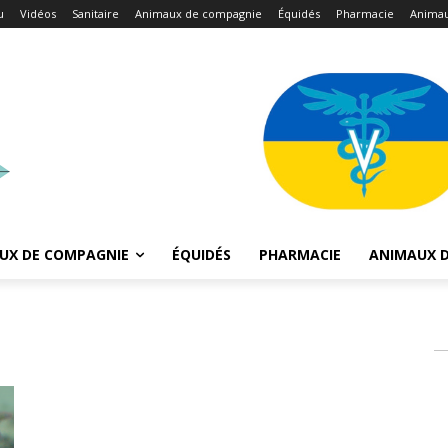
u
Vidéos
Sanitaire
Animaux de compagnie
Équidés
Pharmacie
Animau
UX DE COMPAGNIE
ÉQUIDÉS
PHARMACIE
ANIMAUX D