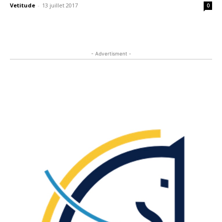
Vetitude
-
13 juillet 2017
0
- Advertisment -