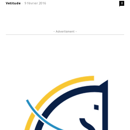
Vetitude
-
9 février 2016
0
- Advertisment -