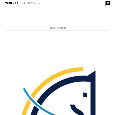
Vetitude
-
13 juillet 2017
0
- Advertisment -