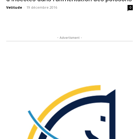
Vetitude
-
19 décembre 2016
0
- Advertisment -