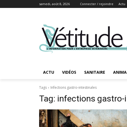
samedi, août 8, 2026
Connecter / rejoindre
Actu
ACTU
VIDÉOS
SANITAIRE
ANIMA
Tags
Infections gastro-intestinales
Tag:
infections gastro-