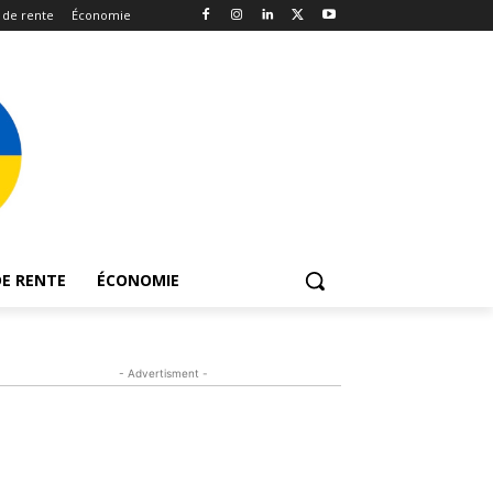
 de rente
Économie
E RENTE
ÉCONOMIE
- Advertisment -