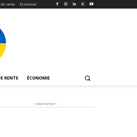
 de rente
Économie
E RENTE
ÉCONOMIE
- Advertisment -