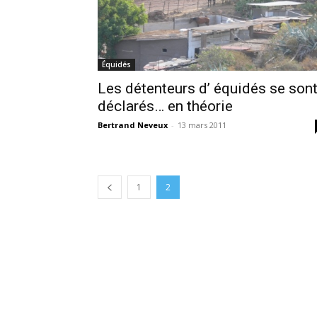
Équidés
Les détenteurs d’ équidés se son
déclarés… en théorie
Bertrand Neveux
-
13 mars 2011
1
2