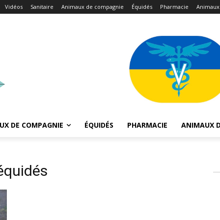
Vidéos
Sanitaire
Animaux de compagnie
Équidés
Pharmacie
Animaux
UX DE COMPAGNIE
ÉQUIDÉS
PHARMACIE
ANIMAUX D
 équidés