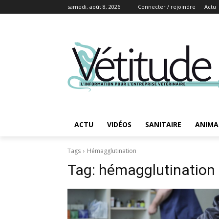
samedi, août 8, 2026
Connecter / rejoindre
Actu
ACTU
VIDÉOS
SANITAIRE
ANIMA
Tags
Hémagglutination
Tag:
hémagglutination