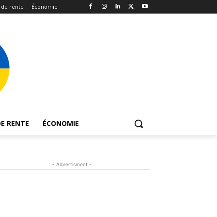
 de rente
Économie
E RENTE
ÉCONOMIE
- Advertisment -